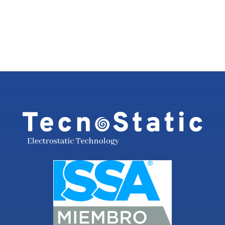
24/48-HOUR TECHNICAL SERVICE
Come to us for quick and efficient service